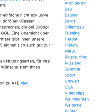
Architektur
ern.
Bau
r einfache nicht exklusive
Bäume
Bildgrößen-Klassen
Berge
ntsprechen, die bei 300dpi
Chiemgau
 GGL. Eine Übersicht über
Frühling
rmate gibt Ihnen unsere
Herbst
S eignen sich auch gut zur
History
Natur
Riversurfing
en Nutzungsarten, für Ihre
Russland
 Wünsche steht Ihnen
Sommer
Sport
Umwelt
tion zu A+E
hier
.
USA
Videoclips
Weihnachten
Welterbe
Winter